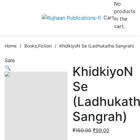
No
products
0
Cart
in the
cart.
Home
/
Books
,
Fiction
/
KhidkiyoN Se (Ladhukatha Sangrah)
Sale
KhidkiyoN
🔍
Se
(Ladhukat
Sangrah)
₹
150.00
₹
99.00